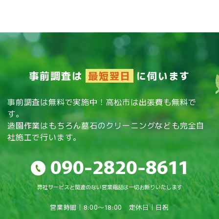
お問い合わせ
伐採
草刈り
抜根
事前調査は
最短翌日
に伺います
外構工事
芝刈り
事前調査は無料で実施中！高松市は出張費も無料で
す。
植栽工事(植え込み)
造園作業はもちろん墓石のクリーニングなども完全自
社施工で行います。
その他
090-2820-8611
一般樹木予防
松くい虫予防
弊社サービスと関連のない営業電話は一切お断りいたします
松くい虫予防
営業時間｜8:00～18:00 定休日｜日祝