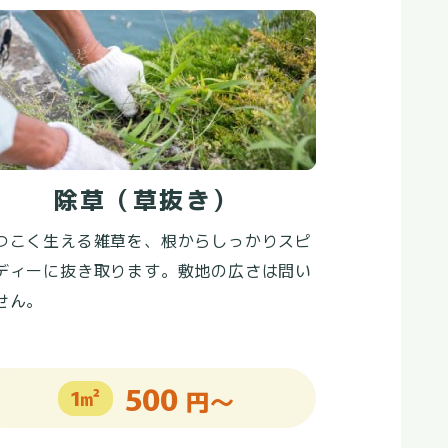
除草
（草抜き）
つこく生える雑草を、根からしっかりスピ
ディーに抜き取ります。敷地の広さは問い
せん。
500
1㎡
円～