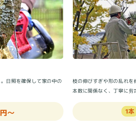
枝の伸びすぎや形の乱れを
に。日照を確保して家の中の
本数に関係なく、丁寧に剪
1本
円～