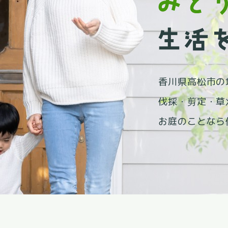
防
松くい虫予
防
松くい虫予
防
香川県高松市の
伐採・剪定・草
お庭のことなら