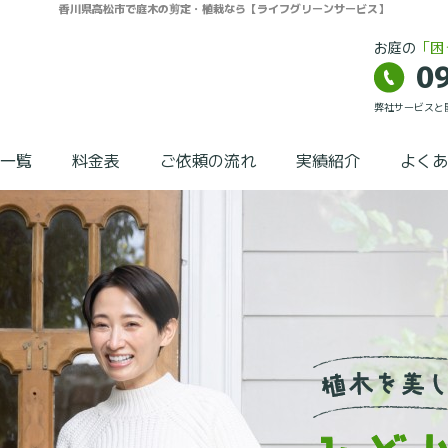
香川県高松市で庭木の剪定・植栽なら【ライフグリーンサービス】
お庭の
「困
0
弊社サービスと
一覧
料金表
ご依頼の流れ
実績紹介
よくあ
剪定
伐採
草刈り
抜根
外構工事
芝刈り
植栽工事(植
え込み)
その他
一般樹木予