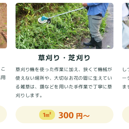
草刈り・芝刈り
、こ
草刈り機を使った作業に加え、狭くて機械が
し
活用
使えない場所や、大切なお花の間に生えてい
ー
る雑草は、鎌などを用いた手作業で丁寧に草
ま
刈りします。
300
1㎡
円～